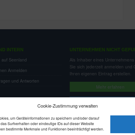
n. Sei der erste und schreibe eine Bewertung!
ND INTERN
UNTERNEHMEN NICHT GEFU
g auf Seenland
Als Inhaber eines Unternehmens
Sie sich jederzeit anmelden und 
men Anmelden
Ihren eigenen Eintrag erstellen.
ragen und Antworten
Mehr erfahren
Jetzt registrieren
Cookie-Zustimmung verwalten
ookies, um Geräteinformationen zu speichern und/oder darauf
das Surfverhalten oder eindeutige IDs auf dieser Website
önnen bestimmte Merkmale und Funktionen beeinträchtigt werden.