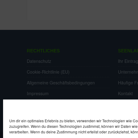
Aktuell wurden noch keine Bewertung hinterlasse
RECHTLICHES
SEENLA
Datenschutz
Ihr Eintra
Cookie-Richtlinie (EU)
Unterneh
Allgemeine Geschäftsbedingungen
Häufige F
Impressum
Kontakt
Widerrufsrecht
Um dir ein optimales Erlebnis zu bieten, verwenden wir Technologien wie C
zuzugreifen. Wenn du diesen Technologien zustimmst, können wir Daten wie 
verarbeiten. Wenn du deine Zustimmung nicht erteilst oder zurückziehst, k