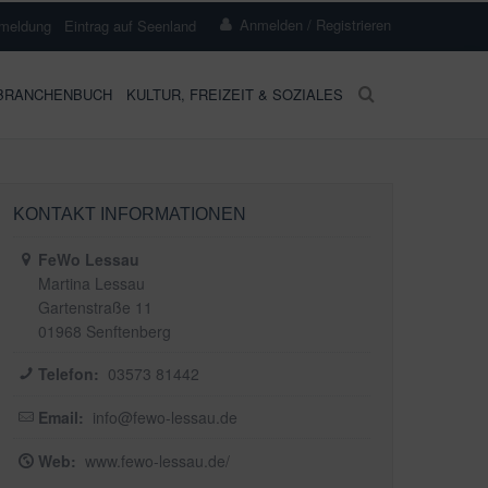
Anmelden / Registrieren
meldung
Eintrag auf Seenland
BRANCHENBUCH
KULTUR, FREIZEIT & SOZIALES
KONTAKT INFORMATIONEN
FeWo Lessau
Martina Lessau
Gartenstraße 11
01968 Senftenberg
Telefon:
03573 81442
Email:
info@fewo-lessau.de
Web:
www.fewo-lessau.de/