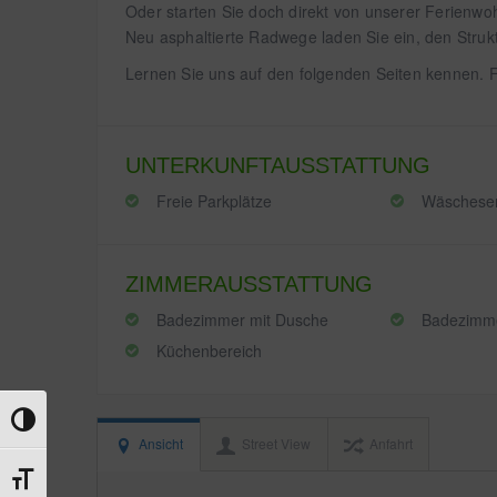
Oder starten Sie doch direkt von unserer Ferienw
Neu asphaltierte Radwege laden Sie ein, den Struk
Lernen Sie uns auf den folgenden Seiten kennen. F
UNTERKUNFTAUSSTATTUNG
Freie Parkplätze
Wäscheser
ZIMMERAUSSTATTUNG
Badezimmer mit Dusche
Badezimm
Küchenbereich
Umschalten auf hohe Kontraste
Ansicht
Street View
Anfahrt
Schrift vergrößern