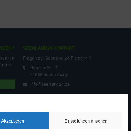
NDEN?
SEENLAND24 KONTAKT
 können
Fragen zur Seenland 24 Plattform ?
Online
Bergstraße 17
01968 Senftenberg
info@seenland24.de
Akzeptieren
Einstellungen ansehen