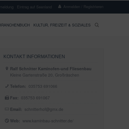
Anmelden / Registrieren
meldung
Eintrag auf Seenland
BRANCHENBUCH
KULTUR, FREIZEIT & SOZIALES
KONTAKT INFORMATIONEN
Ralf Schnitter Kaminofen-und Fliesenbau
Kleine Gartenstraße 20, Großräschen
Telefon:
035753 691066
Fax:
035753 691067
Email:
schnitterhof@gmx.de
Web:
www.kaminbau-schnitter.de/