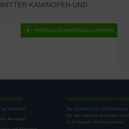
HNITTER KAMINOFEN-UND
PERSÖNLICHE BEWERTUNG SCHREIBEN
n. Sei der erste und schreibe eine Bewertung!
ND INTERN
UNTERNEHMEN NICHT GEFU
g auf Seenland
Als Inhaber eines Unternehmens
Sie sich jederzeit anmelden und 
men Anmelden
Ihren eigenen Eintrag erstellen.
ragen und Antworten