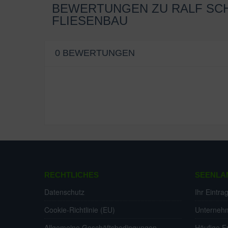
BEWERTUNGEN ZU RALF SC
FLIESENBAU
0 BEWERTUNGEN
Aktuell wurden noch keine Bewertung hinterlasse
RECHTLICHES
SEENLA
Datenschutz
Ihr Eintra
Cookie-Richtlinie (EU)
Unterneh
Allgemeine Geschäftsbedingungen
Häufige F