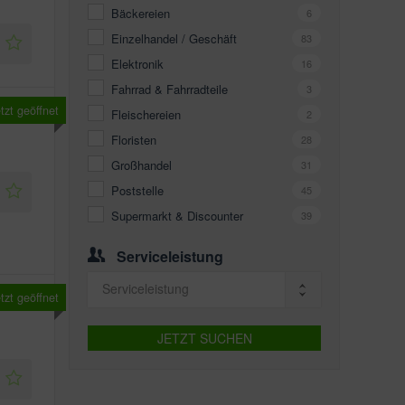
Bäckereien
6
Einzelhandel / Geschäft
83
Elektronik
16
Fahrrad & Fahrradteile
3
tzt geöffnet
Fleischereien
2
Floristen
28
Großhandel
31
Poststelle
45
Supermarkt & Discounter
39
Serviceleistung
Serviceleistung
tzt geöffnet
JETZT SUCHEN