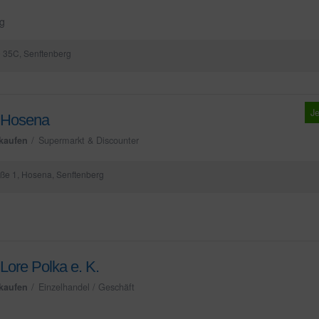
ng
 35C, Senftenberg
Je
 Hosena
kaufen
Supermarkt & Discounter
ße 1, Hosena, Senftenberg
ore Polka e. K.
kaufen
Einzelhandel / Geschäft