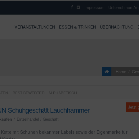
Impressum
Unternehmen An
VERANSTALTUNGEN
ESSEN & TRINKEN
ÜBERNACHTUNG
Ges
Home
STEN
BEST BEWERTET
ALPHABETISCH
Jetzt
 Schuhgeschäft Lauchhammer
kaufen
Einzelhandel / Geschäft
e Kette mit Schuhen bekannter Labels sowie der Eigenmarke für
 Kinder.